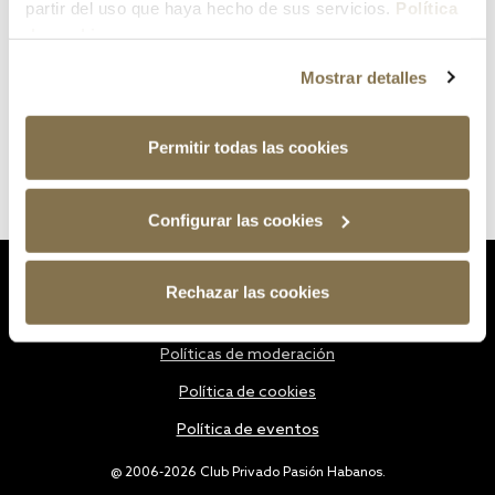
partir del uso que haya hecho de sus servicios.
Política
de cookies
Mostrar detalles
Permitir todas las cookies
Configurar las cookies
Estatutos
Rechazar las cookies
Política de privacidad
Políticas de moderación
Política de cookies
Política de eventos
@ 2006-2026 Club Privado Pasión Habanos.