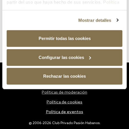
partir del uso que haya hecho de sus servicios.
Política
de cookies
Mostrar detalles
Permitir todas las cookies
Configurar las cookies
Estatutos
Rechazar las cookies
Política de privacidad
Políticas de moderación
Política de cookies
Política de eventos
@ 2006-2026 Club Privado Pasión Habanos.