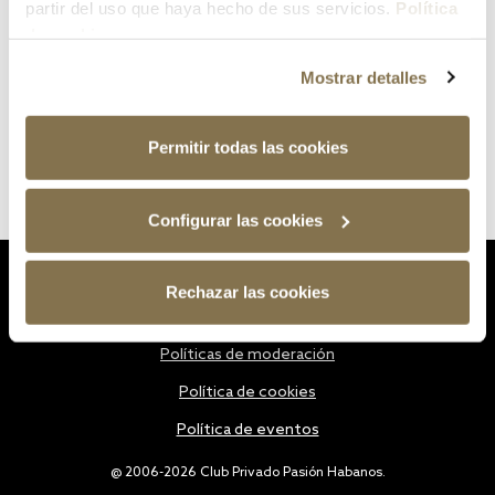
partir del uso que haya hecho de sus servicios.
Política
de cookies
Mostrar detalles
Permitir todas las cookies
Configurar las cookies
Estatutos
Rechazar las cookies
Política de privacidad
Políticas de moderación
Política de cookies
Política de eventos
@ 2006-2026 Club Privado Pasión Habanos.