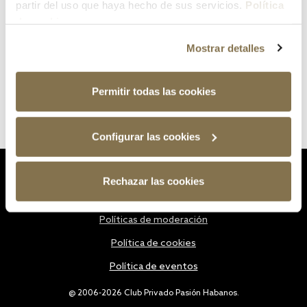
partir del uso que haya hecho de sus servicios.
Política
de cookies
Mostrar detalles
Permitir todas las cookies
Configurar las cookies
Estatutos
Rechazar las cookies
Política de privacidad
Políticas de moderación
Política de cookies
Política de eventos
@ 2006-2026 Club Privado Pasión Habanos.