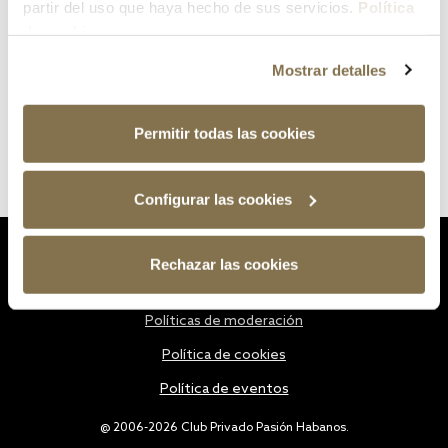
partir del uso que haya hecho de sus servicios.
Política
de cookies
Mostrar detalles
Permitir todas las cookies
Configurar las cookies
Estatutos
Rechazar las cookies
Política de privacidad
Políticas de moderación
Política de cookies
Política de eventos
@ 2006-2026 Club Privado Pasión Habanos.