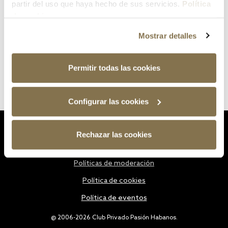
partir del uso que haya hecho de sus servicios.
Política
de cookies
Mostrar detalles
Permitir todas las cookies
Configurar las cookies
Estatutos
Rechazar las cookies
Política de privacidad
Políticas de moderación
Política de cookies
Política de eventos
@ 2006-2026 Club Privado Pasión Habanos.