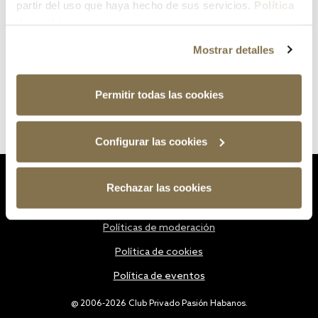
partir del uso que haya hecho de sus servicios.
Política
de cookies
Mostrar detalles
Permitir todas las cookies
Configurar las cookies
Estatutos
Rechazar las cookies
Política de privacidad
Políticas de moderación
Política de cookies
Política de eventos
@ 2006-2026 Club Privado Pasión Habanos.