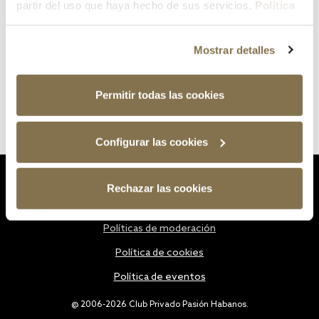
partir del uso que haya hecho de sus servicios.
Política
de cookies
Mostrar detalles
Permitir todas las cookies
Configurar las cookies
Estatutos
Rechazar las cookies
Política de privacidad
Políticas de moderación
Política de cookies
Política de eventos
@ 2006-2026 Club Privado Pasión Habanos.