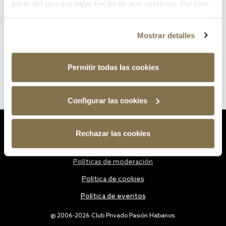
partir del uso que haya hecho de sus servicios.
Política
de cookies
Mostrar detalles
Permitir todas las cookies
Configurar las cookies
Estatutos
Rechazar las cookies
Política de privacidad
Políticas de moderación
Política de cookies
Política de eventos
@ 2006-2026 Club Privado Pasión Habanos.