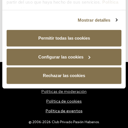
partir del uso que haya hecho de sus servicios.
Política
de cookies
Mostrar detalles
Permitir todas las cookies
Configurar las cookies
Estatutos
Rechazar las cookies
Política de privacidad
Políticas de moderación
Política de cookies
Política de eventos
@ 2006-2026 Club Privado Pasión Habanos.