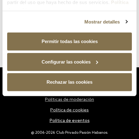
partir del uso que haya hecho de sus servicios.
Política
de cookies
Mostrar detalles
Permitir todas las cookies
Configurar las cookies
Estatutos
Rechazar las cookies
Política de privacidad
Políticas de moderación
Política de cookies
Política de eventos
@ 2006-2026 Club Privado Pasión Habanos.