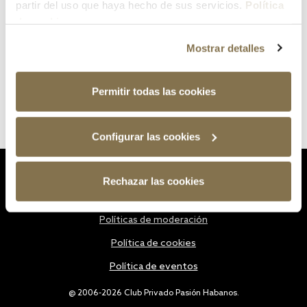
partir del uso que haya hecho de sus servicios.
Política
de cookies
Mostrar detalles
Permitir todas las cookies
Configurar las cookies
Estatutos
Rechazar las cookies
Política de privacidad
Políticas de moderación
Política de cookies
Política de eventos
@ 2006-2026 Club Privado Pasión Habanos.