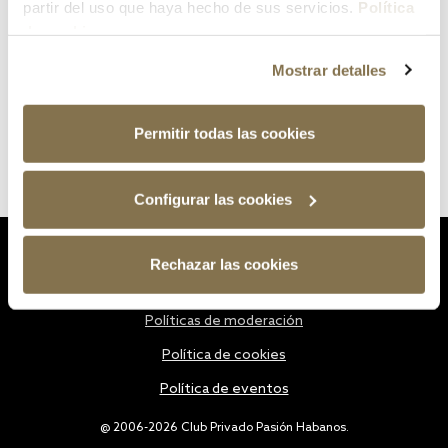
partir del uso que haya hecho de sus servicios.
Política
de cookies
Mostrar detalles
Permitir todas las cookies
Configurar las cookies
Estatutos
Rechazar las cookies
Política de privacidad
Políticas de moderación
Política de cookies
Política de eventos
@ 2006-2026 Club Privado Pasión Habanos.