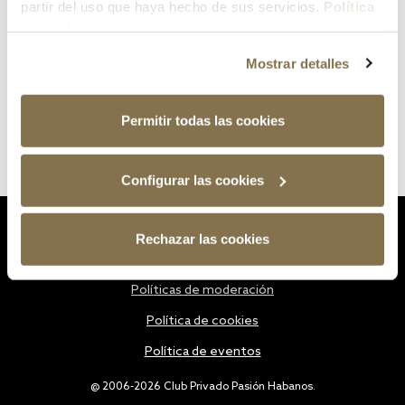
partir del uso que haya hecho de sus servicios.
Política
de cookies
Mostrar detalles
Permitir todas las cookies
Configurar las cookies
Estatutos
Rechazar las cookies
Política de privacidad
Políticas de moderación
Política de cookies
Política de eventos
@ 2006-2026 Club Privado Pasión Habanos.