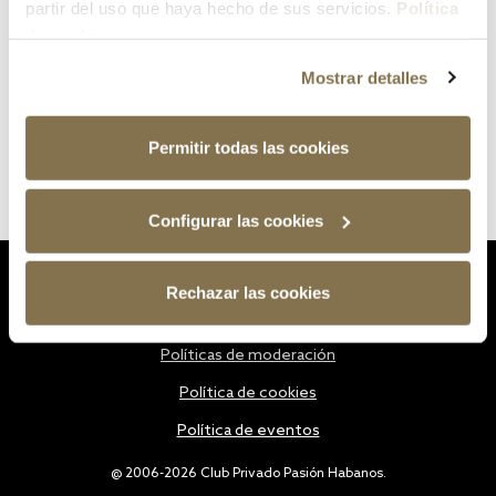
partir del uso que haya hecho de sus servicios.
Política
de cookies
Mostrar detalles
Permitir todas las cookies
Configurar las cookies
Estatutos
Rechazar las cookies
Política de privacidad
Políticas de moderación
Política de cookies
Política de eventos
@ 2006-2026 Club Privado Pasión Habanos.