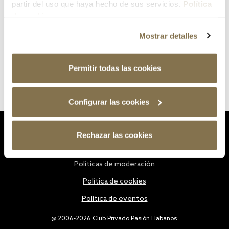
partir del uso que haya hecho de sus servicios.
Política
de cookies
Mostrar detalles
Permitir todas las cookies
Configurar las cookies
Estatutos
Rechazar las cookies
Política de privacidad
Políticas de moderación
Política de cookies
Política de eventos
@ 2006-2026 Club Privado Pasión Habanos.