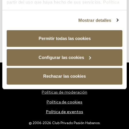
partir del uso que haya hecho de sus servicios.
Política
de cookies
Mostrar detalles
Permitir todas las cookies
Configurar las cookies
Estatutos
Rechazar las cookies
Política de privacidad
Políticas de moderación
Política de cookies
Política de eventos
@ 2006-2026 Club Privado Pasión Habanos.