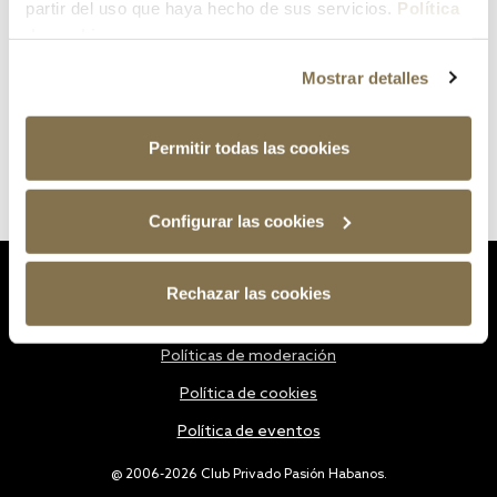
partir del uso que haya hecho de sus servicios.
Política
de cookies
Mostrar detalles
Permitir todas las cookies
Configurar las cookies
Estatutos
Rechazar las cookies
Política de privacidad
Políticas de moderación
Política de cookies
Política de eventos
@ 2006-2026 Club Privado Pasión Habanos.