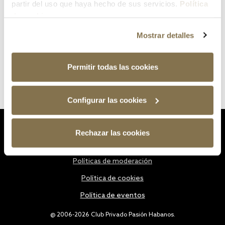
partir del uso que haya hecho de sus servicios.
Política
de cookies
Mostrar detalles
Permitir todas las cookies
Configurar las cookies
Estatutos
Rechazar las cookies
Política de privacidad
Políticas de moderación
Política de cookies
Política de eventos
@ 2006-2026 Club Privado Pasión Habanos.