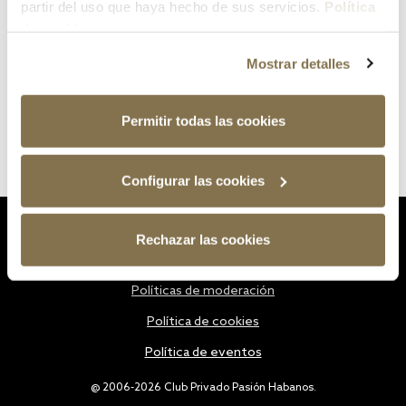
partir del uso que haya hecho de sus servicios.
Política
de cookies
Mostrar detalles
Permitir todas las cookies
Configurar las cookies
Estatutos
Rechazar las cookies
Política de privacidad
Políticas de moderación
Política de cookies
Política de eventos
@ 2006-2026 Club Privado Pasión Habanos.