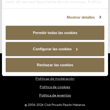
partir del uso que haya hecho de sus servicios.
Política
de cookies
Mostrar detalles
Permitir todas las cookies
Configurar las cookies
Estatutos
Rechazar las cookies
Política de privacidad
Políticas de moderación
Política de cookies
Política de eventos
@ 2006-2026 Club Privado Pasión Habanos.