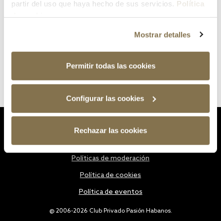
partir del uso que haya hecho de sus servicios.
Política
de cookies
Mostrar detalles
Permitir todas las cookies
Configurar las cookies
Estatutos
Rechazar las cookies
Política de privacidad
Políticas de moderación
Política de cookies
Política de eventos
@ 2006-2026 Club Privado Pasión Habanos.