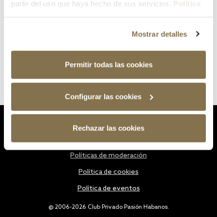
partir del uso que haya hecho de sus servicios.
Política
de cookies
Mostrar detalles
Permitir todas las cookies
Configurar las cookies
Estatutos
Rechazar las cookies
Política de privacidad
Políticas de moderación
Política de cookies
Política de eventos
@ 2006-2026 Club Privado Pasión Habanos.