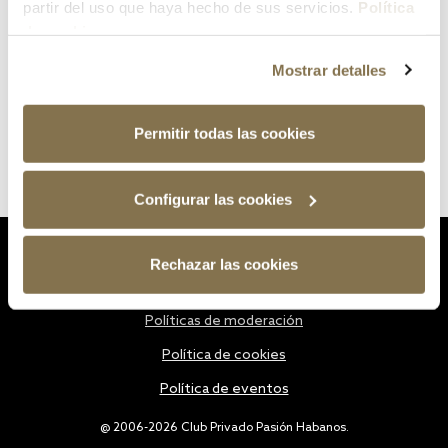
partir del uso que haya hecho de sus servicios.
Política
de cookies
Mostrar detalles
Permitir todas las cookies
Configurar las cookies
Estatutos
Rechazar las cookies
Política de privacidad
Políticas de moderación
Política de cookies
Política de eventos
@ 2006-2026 Club Privado Pasión Habanos.