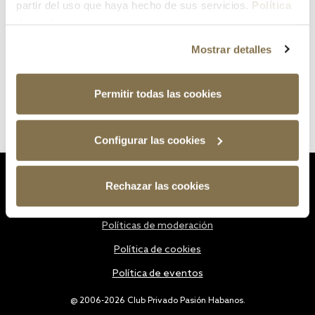
partir del uso que haya hecho de sus servicios.
Política
de cookies
Mostrar detalles
Permitir todas las cookies
Configurar las cookies
Estatutos
Rechazar las cookies
Política de privacidad
Políticas de moderación
Política de cookies
Política de eventos
@ 2006-2026 Club Privado Pasión Habanos.