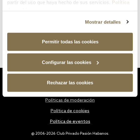
partir del uso que haya hecho de sus servicios.
Política
de cookies
Mostrar detalles
Permitir todas las cookies
Configurar las cookies
Estatutos
Rechazar las cookies
Política de privacidad
Políticas de moderación
Política de cookies
Política de eventos
@ 2006-2026 Club Privado Pasión Habanos.