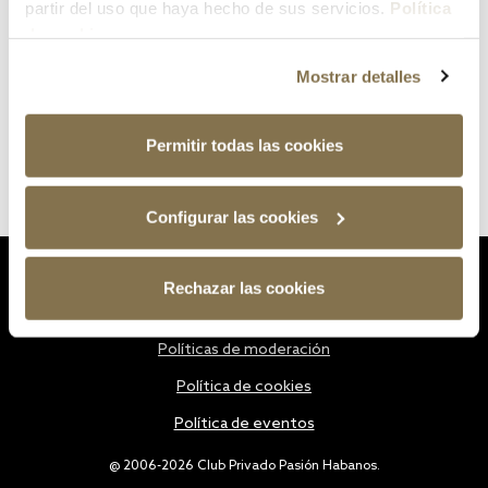
partir del uso que haya hecho de sus servicios.
Política
de cookies
Mostrar detalles
Permitir todas las cookies
Configurar las cookies
Estatutos
Rechazar las cookies
Política de privacidad
Políticas de moderación
Política de cookies
Política de eventos
@ 2006-2026 Club Privado Pasión Habanos.