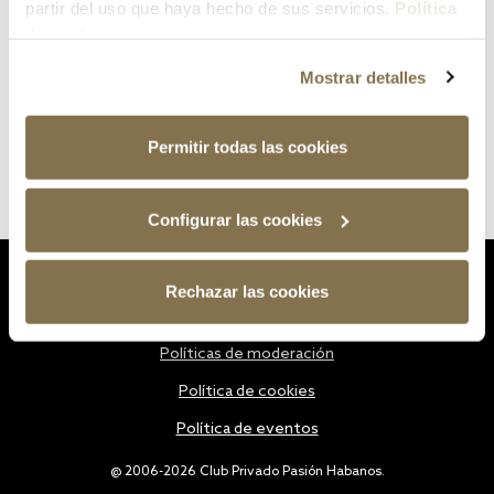
partir del uso que haya hecho de sus servicios.
Política
de cookies
Mostrar detalles
Permitir todas las cookies
Configurar las cookies
Estatutos
Rechazar las cookies
Política de privacidad
Políticas de moderación
Política de cookies
Política de eventos
@ 2006-2026 Club Privado Pasión Habanos.