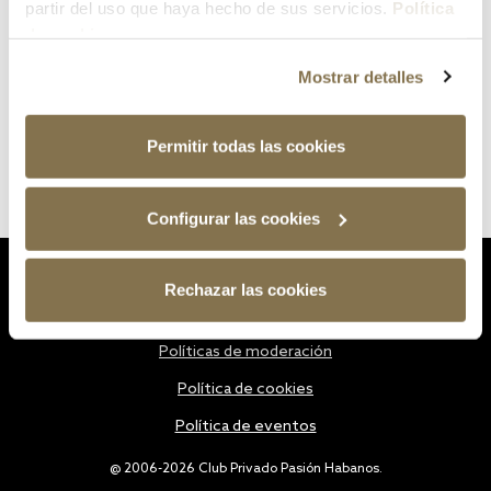
partir del uso que haya hecho de sus servicios.
Política
de cookies
Mostrar detalles
Permitir todas las cookies
Configurar las cookies
Estatutos
Rechazar las cookies
Política de privacidad
Políticas de moderación
Política de cookies
Política de eventos
@ 2006-2026 Club Privado Pasión Habanos.