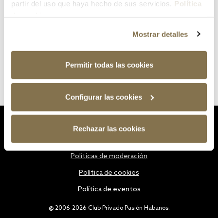
partir del uso que haya hecho de sus servicios.
Política
de cookies
Mostrar detalles
Permitir todas las cookies
Configurar las cookies
Estatutos
Rechazar las cookies
Política de privacidad
Políticas de moderación
Política de cookies
Política de eventos
@ 2006-2026 Club Privado Pasión Habanos.