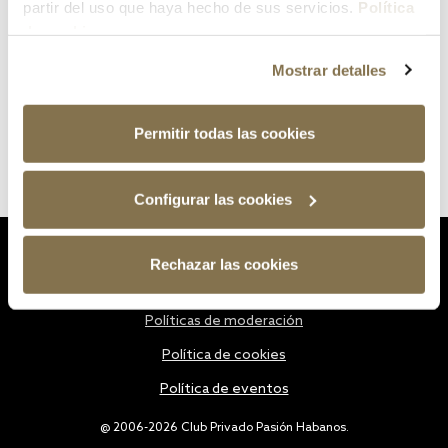
partir del uso que haya hecho de sus servicios.
Política
de cookies
Mostrar detalles
Permitir todas las cookies
Configurar las cookies
Estatutos
Rechazar las cookies
Política de privacidad
Políticas de moderación
Política de cookies
Política de eventos
@ 2006-2026 Club Privado Pasión Habanos.