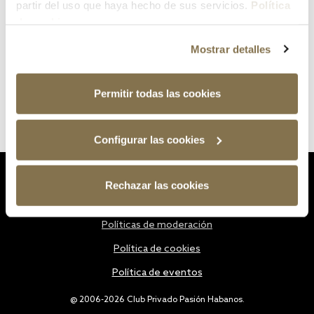
partir del uso que haya hecho de sus servicios.
Política
de cookies
Mostrar detalles
Permitir todas las cookies
Configurar las cookies
Estatutos
Rechazar las cookies
Política de privacidad
Políticas de moderación
Política de cookies
Política de eventos
@ 2006-2026 Club Privado Pasión Habanos.