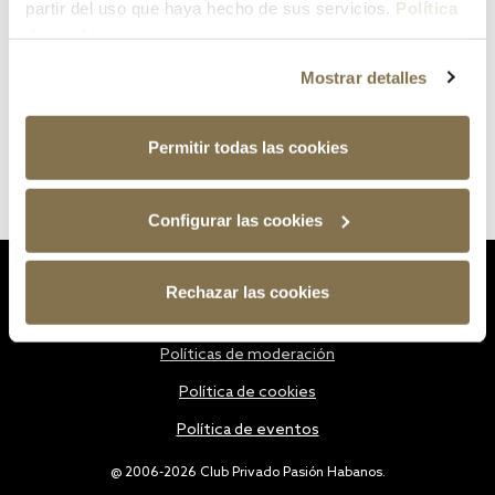
partir del uso que haya hecho de sus servicios.
Política
de cookies
Mostrar detalles
Permitir todas las cookies
Configurar las cookies
Estatutos
Rechazar las cookies
Política de privacidad
Políticas de moderación
Política de cookies
Política de eventos
@ 2006-2026 Club Privado Pasión Habanos.