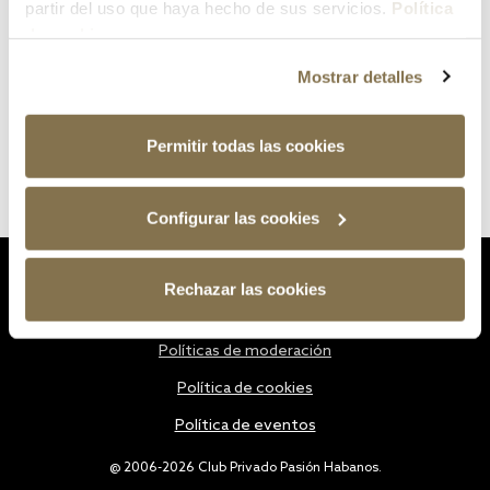
partir del uso que haya hecho de sus servicios.
Política
de cookies
Mostrar detalles
Permitir todas las cookies
Configurar las cookies
Estatutos
Rechazar las cookies
Política de privacidad
Políticas de moderación
Política de cookies
Política de eventos
@ 2006-2026 Club Privado Pasión Habanos.