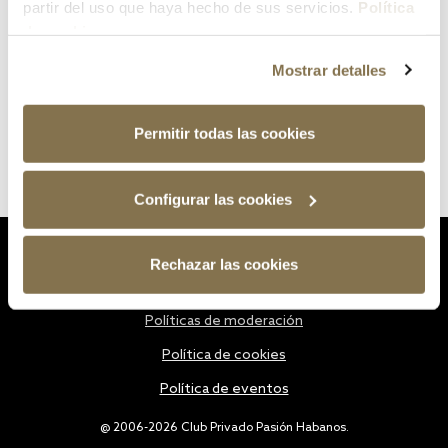
partir del uso que haya hecho de sus servicios.
Política
de cookies
Mostrar detalles
Permitir todas las cookies
Configurar las cookies
Estatutos
Rechazar las cookies
Política de privacidad
Políticas de moderación
Política de cookies
Política de eventos
@ 2006-2026 Club Privado Pasión Habanos.