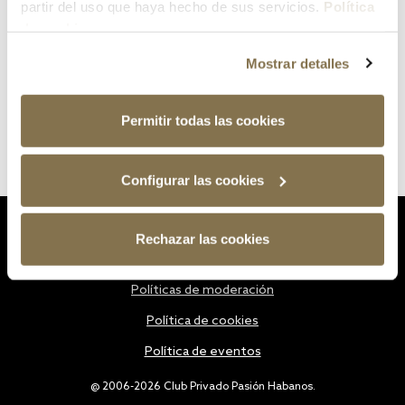
partir del uso que haya hecho de sus servicios.
Política
de cookies
Mostrar detalles
Permitir todas las cookies
Configurar las cookies
Estatutos
Rechazar las cookies
Política de privacidad
Políticas de moderación
Política de cookies
Política de eventos
@ 2006-2026 Club Privado Pasión Habanos.