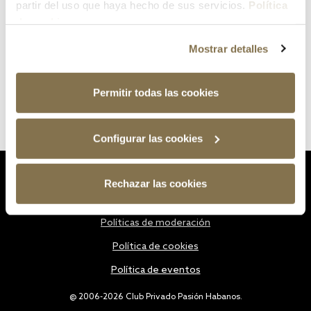
partir del uso que haya hecho de sus servicios.
Política
de cookies
Mostrar detalles
Permitir todas las cookies
Configurar las cookies
Estatutos
Rechazar las cookies
Política de privacidad
Políticas de moderación
Política de cookies
Política de eventos
@ 2006-2026 Club Privado Pasión Habanos.