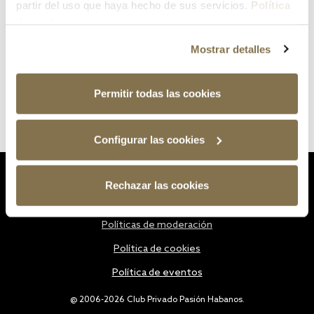
partir del uso que haya hecho de sus servicios.
Política
de cookies
Mostrar detalles
Permitir todas las cookies
Configurar las cookies
Estatutos
Rechazar las cookies
Política de privacidad
Políticas de moderación
Política de cookies
Política de eventos
@ 2006-2026 Club Privado Pasión Habanos.