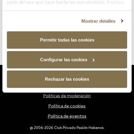
partir del uso que haya hecho de sus servicios.
Política
de cookies
Mostrar detalles
Permitir todas las cookies
Configurar las cookies
Estatutos
Rechazar las cookies
Política de privacidad
Políticas de moderación
Política de cookies
Política de eventos
@ 2006-2026 Club Privado Pasión Habanos.