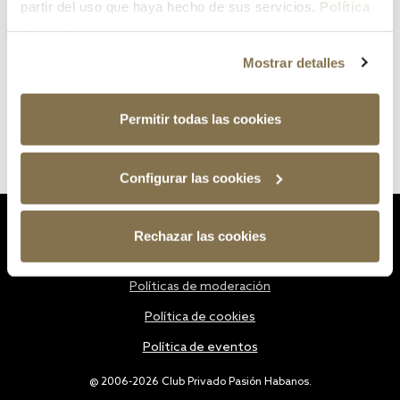
partir del uso que haya hecho de sus servicios.
Política
de cookies
Mostrar detalles
Permitir todas las cookies
Configurar las cookies
Estatutos
Rechazar las cookies
Política de privacidad
Políticas de moderación
Política de cookies
Política de eventos
@ 2006-2026 Club Privado Pasión Habanos.