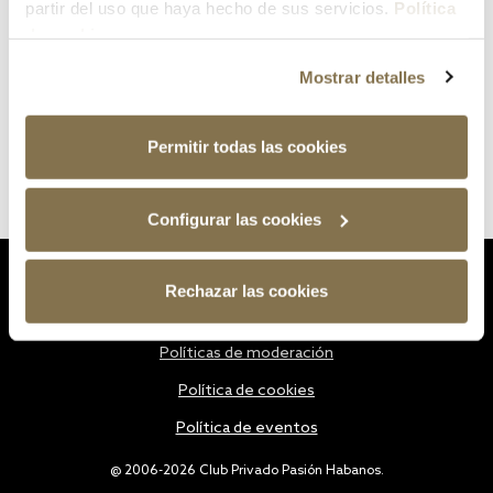
partir del uso que haya hecho de sus servicios.
Política
de cookies
Mostrar detalles
Permitir todas las cookies
Configurar las cookies
Estatutos
Rechazar las cookies
Política de privacidad
Políticas de moderación
Política de cookies
Política de eventos
@ 2006-2026 Club Privado Pasión Habanos.