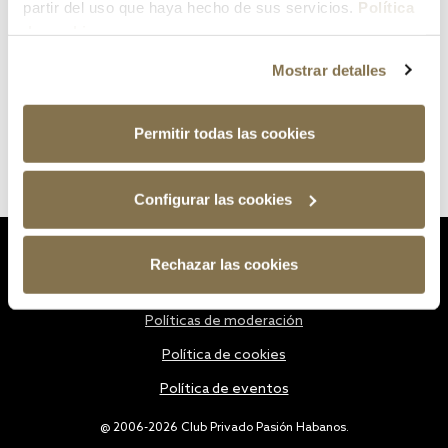
partir del uso que haya hecho de sus servicios.
Política
de cookies
Mostrar detalles
Permitir todas las cookies
Configurar las cookies
Estatutos
Rechazar las cookies
Política de privacidad
Políticas de moderación
Política de cookies
Política de eventos
@ 2006-2026 Club Privado Pasión Habanos.