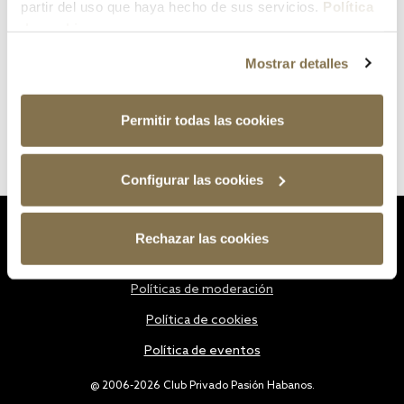
partir del uso que haya hecho de sus servicios.
Política
de cookies
Mostrar detalles
Permitir todas las cookies
Configurar las cookies
Estatutos
Rechazar las cookies
Política de privacidad
Políticas de moderación
Política de cookies
Política de eventos
@ 2006-2026 Club Privado Pasión Habanos.