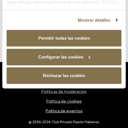
partir del uso que haya hecho de sus servicios.
Política
de cookies
Mostrar detalles
Permitir todas las cookies
Configurar las cookies
Estatutos
Rechazar las cookies
Política de privacidad
Políticas de moderación
Política de cookies
Política de eventos
@ 2006-2026 Club Privado Pasión Habanos.