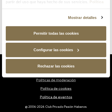
partir del uso que haya hecho de sus servicios.
Política
de cookies
Mostrar detalles
Permitir todas las cookies
Configurar las cookies
Estatutos
Rechazar las cookies
Política de privacidad
Políticas de moderación
Política de cookies
Política de eventos
@ 2006-2026 Club Privado Pasión Habanos.