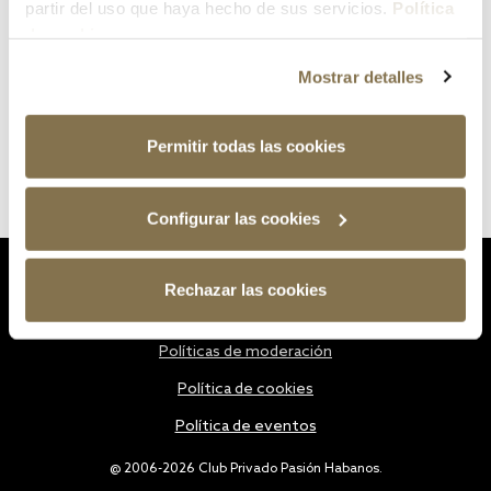
partir del uso que haya hecho de sus servicios.
Política
de cookies
Mostrar detalles
Permitir todas las cookies
Configurar las cookies
Estatutos
Rechazar las cookies
Política de privacidad
Políticas de moderación
Política de cookies
Política de eventos
@ 2006-2026 Club Privado Pasión Habanos.