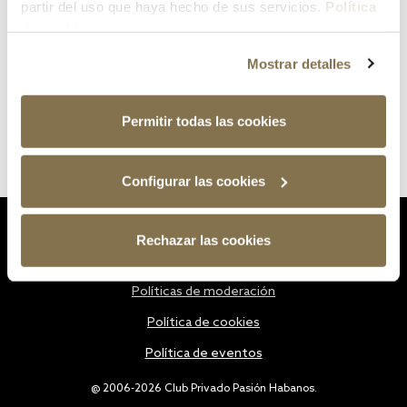
partir del uso que haya hecho de sus servicios.
Política
de cookies
Mostrar detalles
Permitir todas las cookies
Configurar las cookies
Estatutos
Rechazar las cookies
Política de privacidad
Políticas de moderación
Política de cookies
Política de eventos
@ 2006-2026 Club Privado Pasión Habanos.