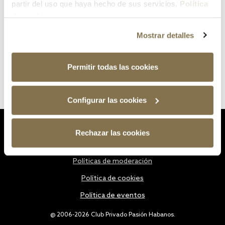
partir del uso que haya hecho de sus servicios.
Política
de cookies
Mostrar detalles
Permitir todas las cookies
Configurar las cookies
Estatutos
Rechazar las cookies
Política de privacidad
Políticas de moderación
Política de cookies
Política de eventos
@ 2006-2026 Club Privado Pasión Habanos.