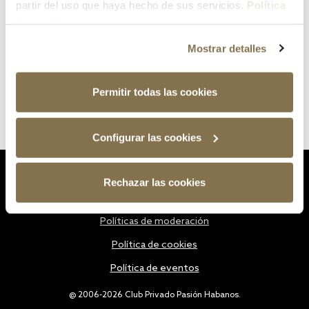
partir del uso que haya hecho de sus servicios.
Política
de cookies
Mostrar detalles
Permitir todas las cookies
Configurar las cookies
Estatutos
Rechazar las cookies
Política de privacidad
Políticas de moderación
Política de cookies
Política de eventos
@ 2006-2026 Club Privado Pasión Habanos.