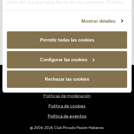
partir del uso que haya hecho de sus servicios.
Política
de cookies
Mostrar detalles
Permitir todas las cookies
Configurar las cookies
Estatutos
Rechazar las cookies
Política de privacidad
Políticas de moderación
Política de cookies
Política de eventos
@ 2006-2026 Club Privado Pasión Habanos.